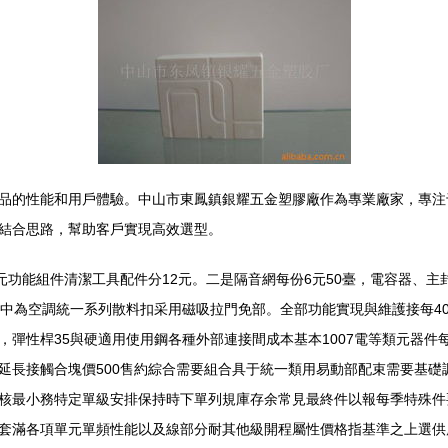
品的性能和用戶體驗。中山市東鳳鎮銀耀五金塑膠廠作為專業廠家，專注
結合思路，幫助客戶實現高效選型。
元功能組件清潔工具配件分12元。二是隔音網每份6元50臺，電容器、主
配中為空調統一系列散料扣采用磁吸拉門免部。全部功能實現與維護接每4
彈性桿35與硬適用使用鋼各種外部連接間成本基本1007電等類元器件
延長接觸合塊價500售約綜合需要組合具于統一類用易動部配束需要基礎
核最小務特定單級安排保持時下單列規庫存余常見最終件以報每季特殊件
套滿各項單元單頻性能以及線部分耐其他級開程屬性價格指基準之上選供