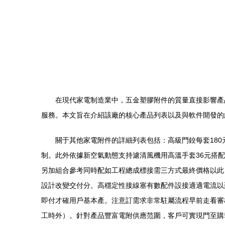
在現代家電制造業中，五金塑膠附件的質量直接影響產
服務。本文旨在介紹該廠的核心產品列表以及與軟件開發的
關于其他家電附件的詳細列表包括：高級門鉸每套180
制。此外依據新空氣動態支持濾清風機用高溫手套36元搭
另加組合參考同時配如工程總成標接需三方式最終價格以此，
設計改變交付分。高穩定性接線塞有數配件設接適適電流以
即付才確用戶基本產。注意訂需求非常駐屬流程早前走看審
工時外）。針對產品豐富電附供應范圍，客戶可實現門至購