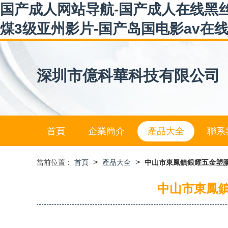
国产成人网站导航-国产成人在线黑丝
煤3级亚州影片-国产岛国电影av在线
深圳市億科華科技有限公司
首頁
企業簡介
產品大全
聯系
>
>
當前位置：
首頁
產品大全
中山市東鳳鎮銀耀五金塑
中山市東鳳