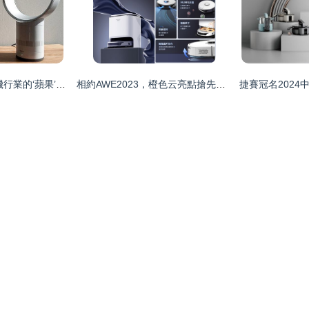
家電界的新貴 吹風機行業的‘蘋果’——戴森吹風機原理解析
相約AWE2023，橙色云亮點搶先看——以軟件定義展未來