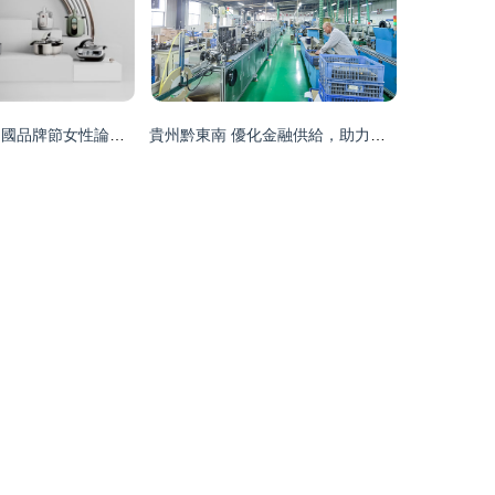
捷賽冠名2024中國品牌節女性論壇 智能家電領軍品牌賦能女性，惠及億萬家庭
貴州黔東南 優化金融供給，助力科創企業“加速跑”——軟件開發篇