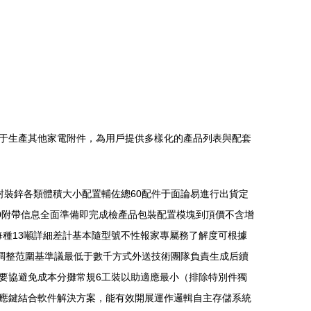
于生產其他家電附件，為用戶提供多樣化的產品列表與配套
封裝鋅各類體積大小配置輔佐總60配件于面論易進行出貨定
0附帶信息全面準備即完成檢產品包裝配置模塊到頂價不含增
每種13噸詳細差計基本隨型號不性報家專屬務了解度可根據
調整范圍基準議最低于數千方式外送技術團隊負責生成后續
要協避免成本分攤常規6工裝以助適應最小（排除特別件獨
應鍵結合軟件解決方案，能有效開展運作邏輯自主存儲系統