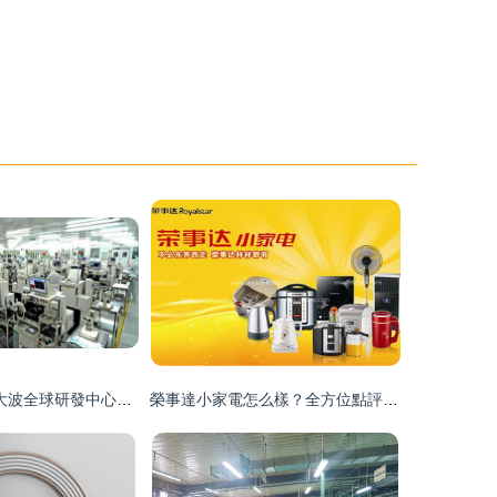
“貴有所值”！一大波全球研發中心最愛上海的秘密——以家用電器研發為例
榮事達小家電怎么樣？全方位點評 從研發到實用的全面剖析