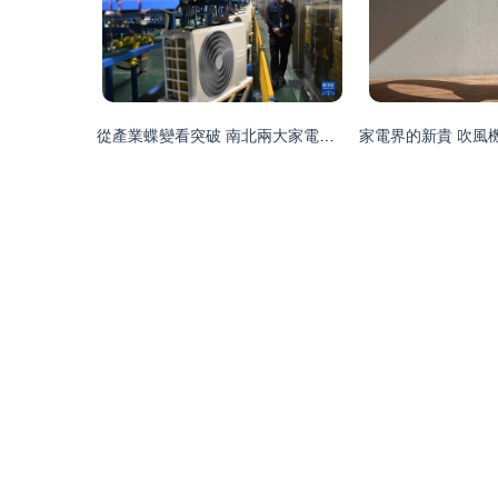
從產業蝶變看突破 南北兩大家電集群迎戰數字化浪潮